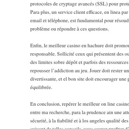
protocoles de cryptage avancés (SSL) pour prot
Para plus, un service client efficace, en linea par
email et téléphone, est fundamental pour résoud
problème ou répondre à ces questions.
Enfin, le meilleur casino en hachure doit promo
responsable. Sollicité ceux qui présentent des ou
des limites sobre dépôt et parfois des ressources
repousser l’addiction au jeu. Jouer doit rester un
divertissante, et el bon site doit encourager une 
équilibrée.
En conclusion, repérer le meilleur on line casi
entre ma recherche, para la prudence ain une atte
sécurité, à la fiabilité et à los angeles qualité 
suivant de telles conseils, vous saurez profiter 