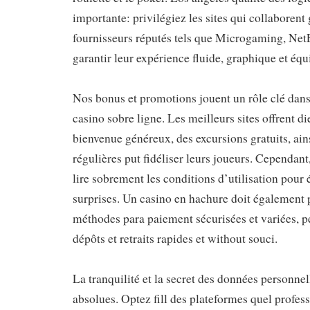
importante: privilégiez les sites qui collaborent
fournisseurs réputés tels que Microgaming, Net
garantir leur expérience fluide, graphique et équ
Nos bonus et promotions jouent un rôle clé dans 
casino sobre ligne. Les meilleurs sites offrent d
bienvenue généreux, des excursions gratuits, ai
régulières put fidéliser leurs joueurs. Cependant, 
lire sobrement les conditions d’utilisation pour
surprises. Un casino en hachure doit également 
méthodes para paiement sécurisées et variées, p
dépôts et retraits rapides et without souci.
La tranquilité et la secret des données personnel
absolues. Optez fill des plateformes quel profess