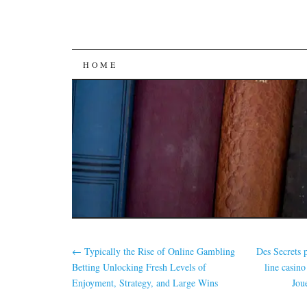
SKIP
HOME
TO
CONTENT
←
Typically the Rise of Online Gambling
Des Secrets 
Betting Unlocking Fresh Levels of
line casin
Enjoyment, Strategy, and Large Wins
Jou